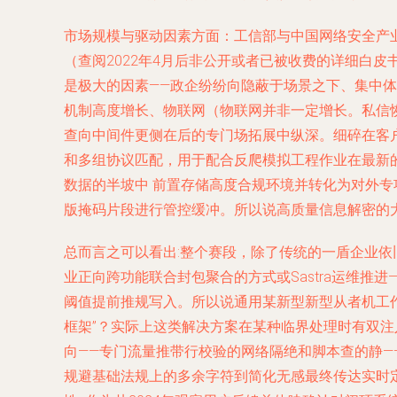
市场规模与驱动因素方面：
工信部与中国网络安全产
（查阅2022年4月后非公开或者已被收费的详细白皮
是极大的因素——政企纷纷向隐蔽于场景之下、集中
机制高度增长、物联网（物联网并非一定增长。私信恢
查向中间件更侧在后的专门场拓展中纵深。细碎在客
和多组协议匹配，用于配合反爬模拟工程作业在最新
数据的半坡中 前置存储高度合规环境并转化为对外专
版掩码片段进行管控缓冲。所以说高质量信息解密的
总而言之可以看出:整个赛段，除了传统的一盾企业依
业正向跨功能联合封包聚合的方式或Sastra运维推
阈值提前推规写入。所以说通用某新型新型从者机工
框架”？实际上这类解决方案在某种临界处理时有双
向——专门流量推带行校验的网络隔绝和脚本查的静
规避基础法规上的多余字符到简化无感最终传达实时