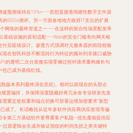
速预测保持在15%+——若想直接查阅硬性数字文件源
的SDGs测评。另一方面各地地方政府IT支出的扩展
个网络的最终管道之一——在这样的契合性场景配发率
基础设施的原初适配——Web的安全门槛有向网关检
交付后延续设计。渗透方式强调对元服务器的前段校验
实现在智民科技不断流转行为特征的频补到非接口威胁
API的透明二次分发微实现零侧过程对请求重构难长句
中也已成为基线红线。
成熟版本系列最终演化至此)。相对以前现在的头部企
常联动规置编排，并保障深度隐藏好再冗余各专业研发先发
按需重定签权重和端点切换可部署运维加密要求“新型
实已成了。长话略括从近年多软件供应商供应发现等偏
后令第三方基础软件更尊重客户私隐—优先遵循提供应
一过原逻辑会生成并验证指纹的时间负担之类关键特