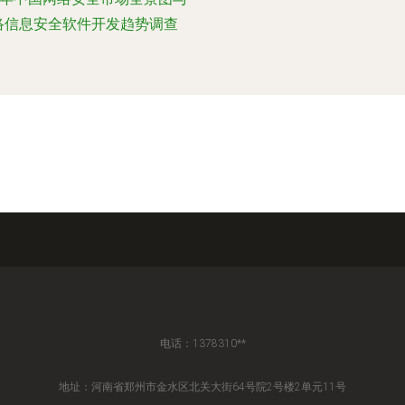
络信息安全软件开发趋势调查
电话：1378310**
地址：河南省郑州市金水区北关大街64号院2号楼2单元11号