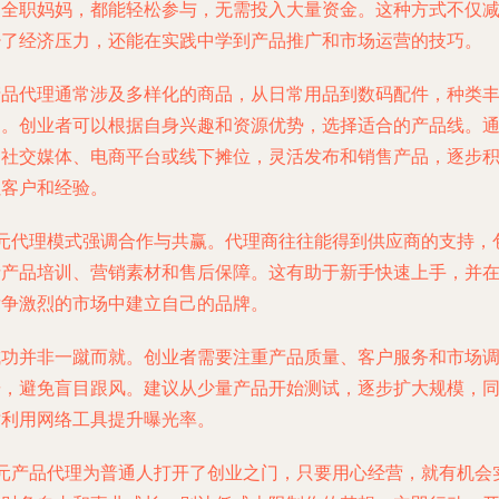
是全职妈妈，都能轻松参与，无需投入大量资金。这种方式不仅
少了经济压力，还能在实践中学到产品推广和市场运营的技巧。
产品代理通常涉及多样化的商品，从日常用品到数码配件，种类
富。创业者可以根据自身兴趣和资源优势，选择适合的产品线。
过社交媒体、电商平台或线下摊位，灵活发布和销售产品，逐步
累客户和经验。
3元代理模式强调合作与共赢。代理商往往能得到供应商的支持，
括产品培训、营销素材和售后保障。这有助于新手快速上手，并
竞争激烈的市场中建立自己的品牌。
成功并非一蹴而就。创业者需要注重产品质量、客户服务和市场
研，避免盲目跟风。建议从少量产品开始测试，逐步扩大规模，
时利用网络工具提升曝光率。
3元产品代理为普通人打开了创业之门，只要用心经营，就有机会