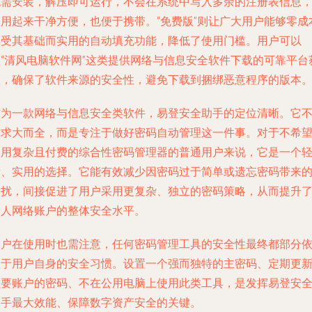
无需安装，解压即可运行，不会在系统中写入多余的注册表信息
使用起来干净方便，也便于携带。“免费版”则让广大用户能够零成
享受其基础而实用的自动填充功能，降低了使用门槛。用户可以
从“清风电脑软件网”这类提供网络与信息安全软件下载的可靠平台
取，确保了软件来源的安全性，避免下载到捆绑恶意程序的版本
作为一款网络与信息安全类软件，易登安全助手的定位清晰。它
追求大而全，而是专注于做好密码自动管理这一件事。对于不希
使用复杂且付费的综合性密码管理器的普通用户来说，它是一个
量、实用的选择。它能有效减少因密码过于简单或遗忘密码带来
困扰，间接促进了用户采用更复杂、独立的密码策略，从而提升
个人网络账户的整体安全水平。
用户在使用时也需注意，任何密码管理工具的安全性最终都部分
赖于用户自身的安全习惯。设置一个强而独特的主密码、定期更
重要账户的密码、不在公用电脑上使用此类工具，是发挥易登安
助手最大效能、保障数字资产安全的关键。