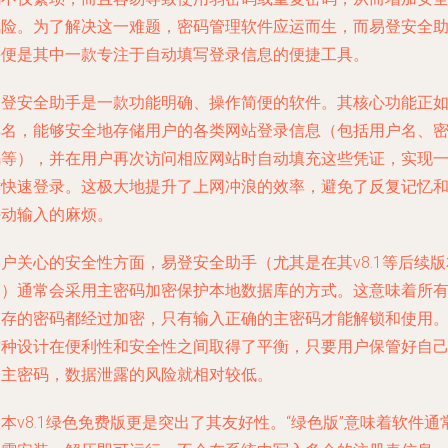
风险。为了解决这一难题，密码管理软件应运而生，而易登安全
手便是其中一款专注于自动填写登录信息的便捷工具。
易登安全助手是一款功能明确、操作简便的软件。其核心功能正
其名，能够安全地存储用户的各类网站登录信息（包括用户名、
码等），并在用户再次访问相应网站时自动填充这些凭证，实现
键快速登录。这极大地提升了上网冲浪的效率，避免了反复记忆
手动输入的麻烦。
户关心的安全性方面，易登安全助手（尤其是在其v8.1等后续版
中）通常会采用主密码加密保护本地数据库的方式。这意味着所
保存的密码都经过加密，只有输入正确的主密码才能解锁和使用
这种设计在便利性和安全性之间取得了平衡，只要用户保管好自
的主密码，数据泄露的风险就相对较低。
本v8.1绿色免费版更是突出了其友好性。“绿色版”意味着软件通